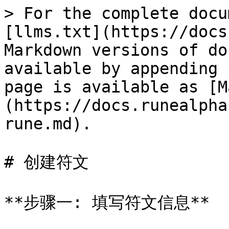
> For the complete docu
[llms.txt](https://docs
Markdown versions of do
available by appending 
page is available as [M
(https://docs.runealpha
rune.md).

# 创建符文

**步骤一: 填写符文信息**
