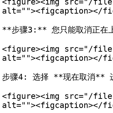
<figure><img src="/file
alt=""><figcaption></fi
**步骤3:** 您只能取消正在
<figure><img src="/file
alt=""><figcaption></fi
步骤4: 选择 **现在取消** 
<figure><img src="/file
alt=""><figcaption></fi