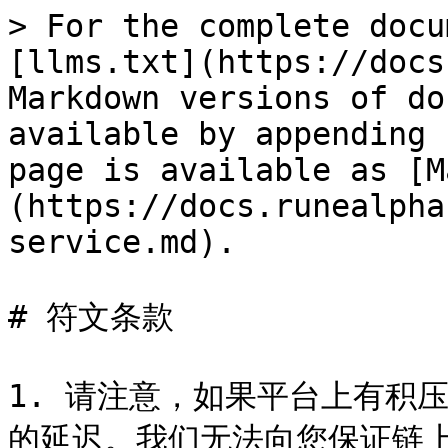
> For the complete docu
[llms.txt](https://docs
Markdown versions of do
available by appending 
page is available as [M
(https://docs.runealpha
service.md).

# 符文条款

1. 请注意，如果平台上有积
的延迟。我们无法向您保证链上